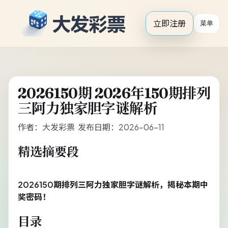
立即注册
菜单
2026150期 2026年150期排列
三阿力独家胆字谜解析
作者：大发彩票 发布日期：2026-06-11
精选摘要段
2026150期排列三阿力独家胆字谜解析，揭秘本期中
奖密码！
目录