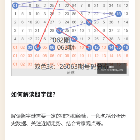
如何解读胆字谜？
解读胆字谜需要一定的技巧和经验，一般包括分析历
史数据、关注近期走势、结合专家观点等。