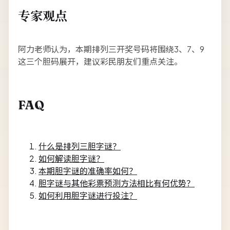
专家观点
阿力老师认为，本期排列三开奖号码将围绕3、7、9
这三个胆码展开，建议彩民朋友们重点关注。
FAQ
什么是排列三胆字谜？
如何解读胆字谜？
本期胆字谜的准确率如何？
胆字谜与其他彩票预测方法相比有何优势？
如何利用胆字谜进行投注？