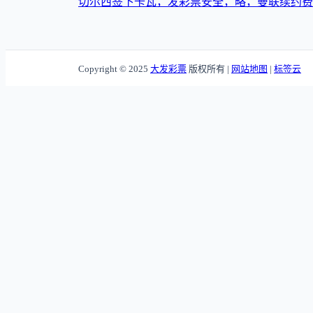
切尔西签下卡瓦，发彩票安全，略，曼联续约费
Copyright © 2025
大发彩票
版权所有
|
网站地图
|
标签云