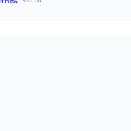
尔南德斯
2026-06-03