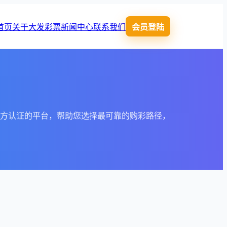
首页
关于大发彩票
新闻中心
联系我们
会员登陆
方认证的平台，帮助您选择最可靠的购彩路径，