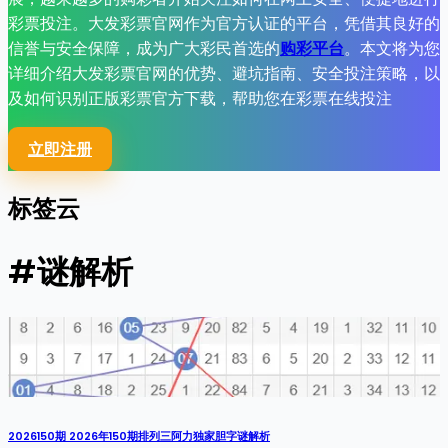
彩票投注。大发彩票官网作为官方认证的平台，凭借其良好的
信誉与安全保障，成为广大彩民首选的
购彩平台
。本文将为您
详细介绍大发彩票官网的优势、避坑指南、安全投注策略，以
及如何识别正版彩票官方下载，帮助您在彩票在线投注
立即注册
标签云
#谜解析
2026150期 2026年150期排列三阿力独家胆字谜解析