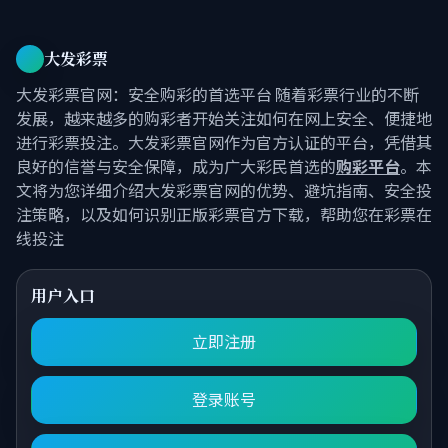
大发彩票
大发彩票官网：安全购彩的首选平台 随着彩票行业的不断
发展，越来越多的购彩者开始关注如何在网上安全、便捷地
进行彩票投注。大发彩票官网作为官方认证的平台，凭借其
良好的信誉与安全保障，成为广大彩民首选的
购彩平台
。本
文将为您详细介绍大发彩票官网的优势、避坑指南、安全投
注策略，以及如何识别正版彩票官方下载，帮助您在彩票在
线投注
用户入口
立即注册
登录账号