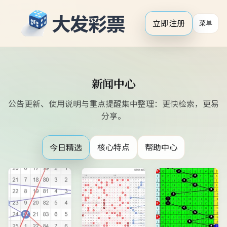
立即注册
菜单
新闻中心
公告更新、使用说明与重点提醒集中整理：更快检索，更易
分享。
今日精选
核心特点
帮助中心