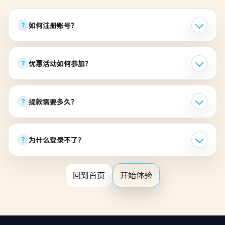
如何注册账号？
?
优惠活动如何参加？
?
提款需要多久？
?
为什么登录不了？
?
回到首页
开始体验