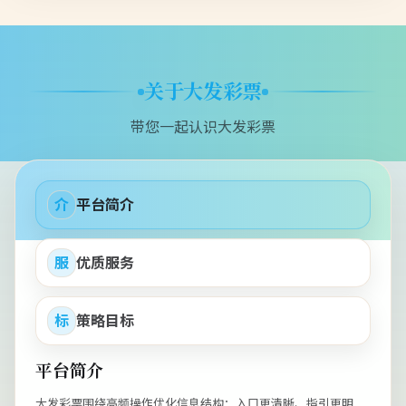
关于大发彩票
带您一起认识大发彩票
介
平台简介
服
优质服务
标
策略目标
平台简介
大发彩票围绕高频操作优化信息结构：入口更清晰、指引更明