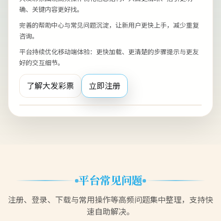
确、关键内容更好找。
完善的帮助中心与常见问题沉淀，让新用户更快上手，减少重复
咨询。
平台持续优化移动端体验：更快加载、更清楚的步骤提示与更友
好的交互细节。
了解大发彩票
立即注册
平台常见问题
注册、登录、下载与常用操作等高频问题集中整理，支持快
速自助解决。