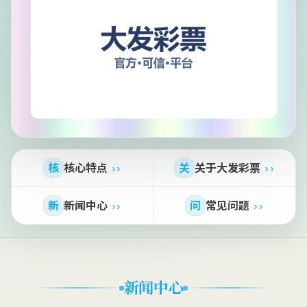
核
核心特点
››
关
关于大发彩票
››
新
新闻中心
››
问
常见问题
››
新闻中心