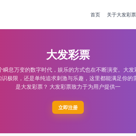
首页
关于大发彩
大发彩票
这个瞬息万变的数字时代，娱乐的方式也在不断演变。大发
知识极限，还是单纯追求刺激与乐趣，这里都能满足你的需
是大发彩票？ 大发彩票致力于为用户提供一
立即注册