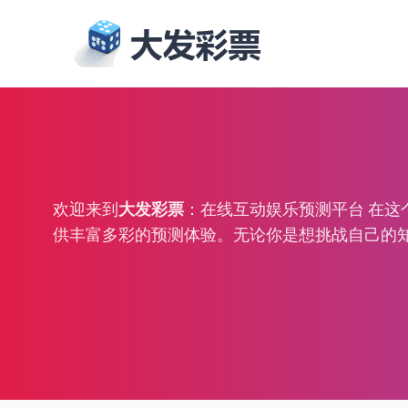
欢迎来到
大发彩票
：在线互动娱乐预测平台 在
供丰富多彩的预测体验。无论你是想挑战自己的