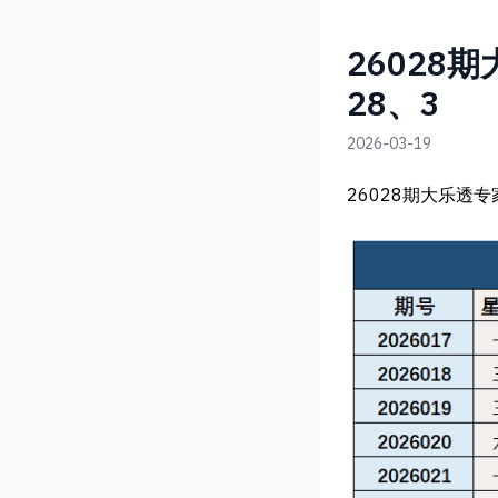
26028
28、3
2026-03-19
26028期大乐透