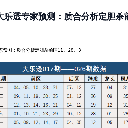
期大乐透专家预测：质合分析定胆杀
专家预测：质合分析定胆杀前区11、28、3