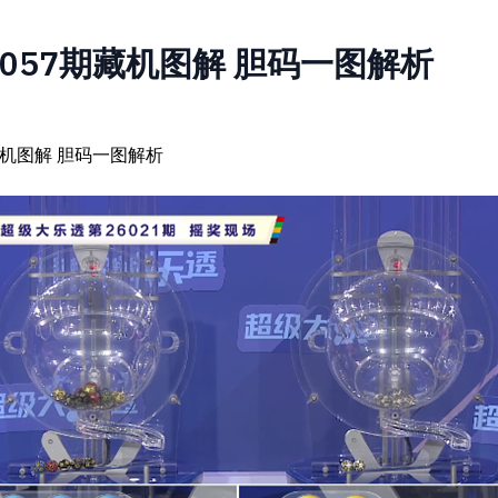
6057期藏机图解 胆码一图解析
藏机图解 胆码一图解析