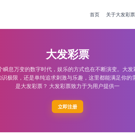
首页
关于大发彩
大发彩票
这个瞬息万变的数字时代，娱乐的方式也在不断演变。大发
知识极限，还是单纯追求刺激与乐趣，这里都能满足你的需
是大发彩票？ 大发彩票致力于为用户提供一
立即注册