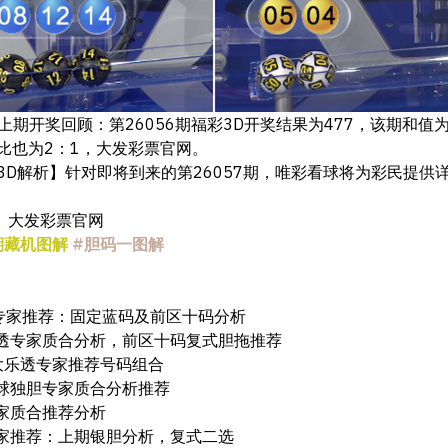
上期开奖回顾：第26056期福彩3D开奖结果为477，该期和值为
比也为2：1，
大发彩票官网
。
彩3D解析】针对即将到来的第26057期，唯彩看球将为彩民提供
大发彩票官网
期藏机图解
#胆码一图解
球专家推荐：固定蓝码及前区十码分析
乐透专家质合分析，前区十码复式胆拖推荐
期大乐透专家推荐号码组合
红球独胆专家质合分析推荐
专家质合推荐分析
专家推荐：上期银胆分析，复式二选