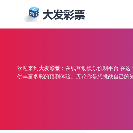
欢迎来到
大发彩票
：在线互动娱乐预测平台 在
供丰富多彩的预测体验。无论你是想挑战自己的