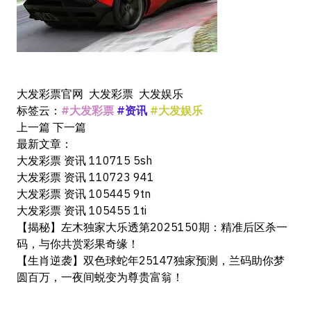
大发彩票官网
大发彩票
大发娱乐
标签云：
#大发彩票
#资讯
#大发娱乐
上一篇
下一篇
最新文章：
大发彩票 资讯 110715 5sh
大发彩票 资讯 110723 941
大发彩票 资讯 105445 9tn
大发彩票 资讯 105455 1ti
【揭秘】左木独家大乐透第2025150期：精准后区杀一
码，与你共赏彩果奇缘！
【生肖逆袭】双色球蛇年25147独家预测，兰码助你梦
圆百万，一夜间蜕变为尊贵富翁！