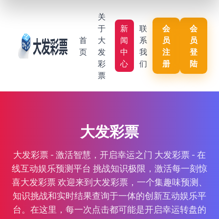
关
于
新
联
会
会
首
大
闻
系
员
员
页
发
中
我
注
登
彩
心
们
册
陆
票
大发彩票
大发彩票 - 激活智慧，开启幸运之门 大发彩票 - 在
线互动娱乐预测平台 挑战知识极限，激活每一刻惊
喜大发彩票 欢迎来到大发彩票，一个集趣味预测、
知识挑战和实时结果查询于一体的创新互动娱乐平
台。在这里，每一次点击都可能是开启幸运转盘的