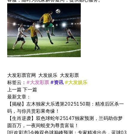
大发彩票官网
大发娱乐
大发彩票
标签云：
#大发彩票
#资讯
#大发娱乐
上一篇
下一篇
最新文章：
【揭秘】左木独家大乐透第2025150期：精准后区杀一
码，与你共赏彩果奇缘！
【生肖逆袭】双色球蛇年25147独家预测，兰码助你梦
圆百万，一夜间蜕变为尊贵富翁！
[狂欢彩市]今晚双色球巅峰预测：专家精准出击，蓝球03