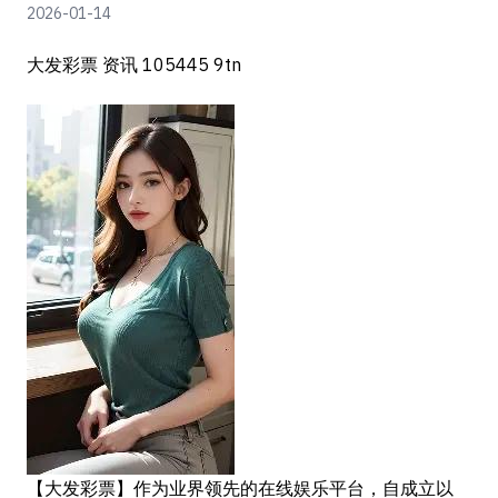
2026-01-14
大发彩票 资讯 105445 9tn
【大发彩票】作为业界领先的在线娱乐平台，自成立以