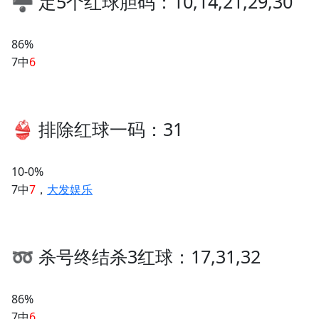
➗ 定5个红球胆码：10,14,21,29,30
86%
7中
6
👙 排除红球一码：31
10-0%
7中
7
，
大发娱乐
➿ 杀号终结杀3红球：17,31,32
86%
7中
6