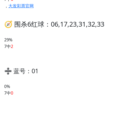
，
大发彩票官网
🧭 围杀6红球：06,17,23,31,32,33
29%
7中
2
➗ 蓝号：01
0%
7中
0