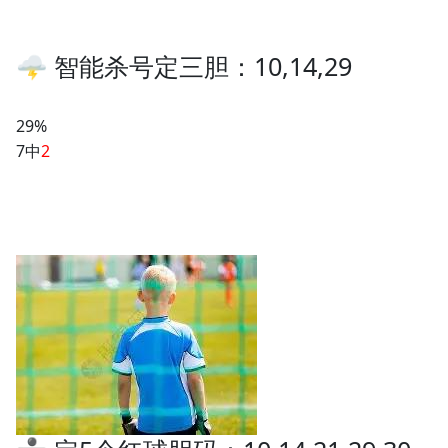
🌩️ 智能杀号定三胆：10,14,29
29%
7中
2