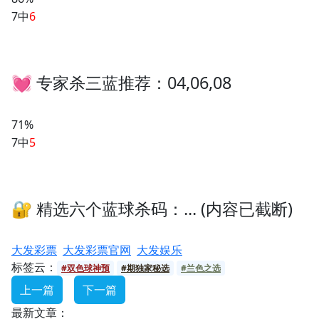
7中
6
💓 专家杀三蓝推荐：04,06,08
71%
7中
5
🔐 精选六个蓝球杀码：... (内容已截断)
大发彩票
大发彩票官网
大发娱乐
标签云：
#双色球神预
#期独家秘选
#兰色之选
上一篇
下一篇
最新文章：