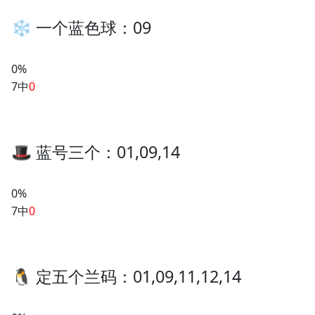
❄️ 一个蓝色球：09
0%
7中
0
🎩 蓝号三个：01,09,14
0%
7中
0
🐧 定五个兰码：01,09,11,12,14