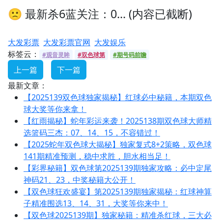
🙁 最新杀6蓝关注：0... (内容已截断)
大发彩票
大发彩票官网
大发娱乐
标签云：
#观音灵眸
#双色球第
#期号码前瞻
上一篇
下一篇
最新文章：
【2025139双色球独家揭秘】红球必中秘籍，本期双色
球大奖等你来拿！
【红雨揭秘】蛇年彩运来袭！2025138期双色球大师精
选篮码三杰：07、14、15，不容错过！
【2025蛇年双色球大揭秘】独家复式8+2策略，双色球
141期精准预测，稳中求胜，胆水相当足！
【彩界秘籍】双色球第2025139期独家攻略：必中定尾
神码21、23，中奖秘籍大公开！
【双色球狂欢盛宴】第2025139期独家揭秘：红球神算
子精准围选13、14、31，大奖等你来中！
【双色球2025139期】独家秘籍：精准杀红球，三大必