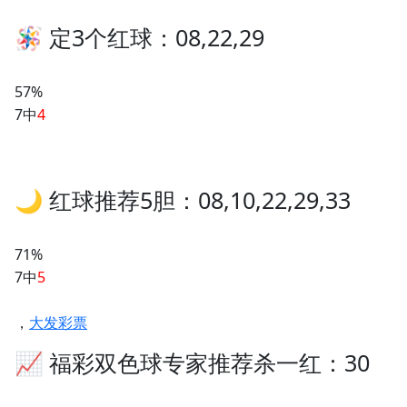
🪅 定3个红球：08,22,29
57%
7中
4
🌙 红球推荐5胆：08,10,22,29,33
71%
7中
5
，
大发彩票
📈 福彩双色球专家推荐杀一红：30