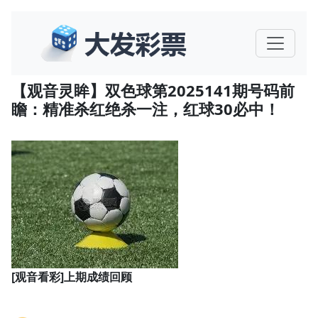
【观音灵眸】双色球第2025141期号码前
瞻：精准杀红绝杀一注，红球30必中！
[观音看彩]上期成绩回顾