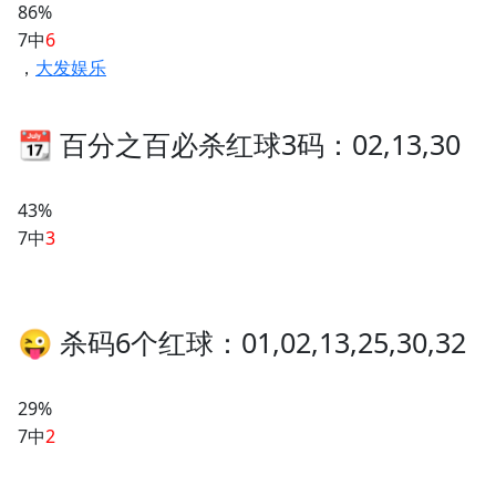
86%
7中
6
，
大发娱乐
📆 百分之百必杀红球3码：02,13,30
43%
7中
3
😜 杀码6个红球：01,02,13,25,30,32
29%
7中
2