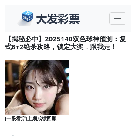
【揭秘必中】2025140双色球神预测：复
式8+2绝杀攻略，锁定大奖，跟我走！
[一眼看穿]上期成绩回顾