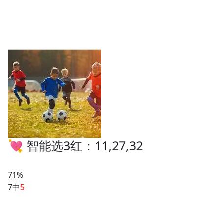
💘 智能选3红：11,27,32
71%
7中
5