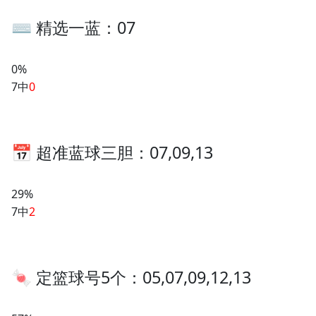
⌨️ 精选一蓝：07
0%
7中
0
📅 超准蓝球三胆：07,09,13
29%
7中
2
🍬 定篮球号5个：05,07,09,12,13