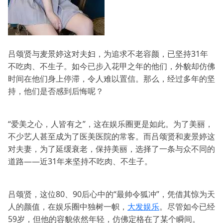
吕颂贤与麦景婷这对夫妇，为追求不老容颜，已坚持31年
不吃肉、不生子。如今已步入花甲之年的他们，外貌却仿佛
时间在他们身上停滞，令人难以置信。那么，经过多年的坚
持，他们是否感到后悔呢？
“爱美之心，人皆有之”，这在娱乐圈更是如此。为了美丽，
不少艺人甚至成为了医美医院的常客。而吕颂贤和麦景婷这
对夫妻，为了延缓衰老，保持美丽，选择了一条与众不同的
道路——近31年来坚持不吃肉、不生子。
吕颂贤，这位80、90后心中的“最帅令狐冲”，凭借其惊为天
人的颜值，在娱乐圈中独树一帜，
大发娱乐
。尽管如今已经
59岁，但他的容貌依然年轻，仿佛定格在了某个瞬间。