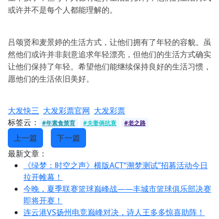
或许并不是每个人都能理解的。
吕颂贤和麦景婷的生活方式，让他们拥有了年轻的容貌。虽
然他们或许并非刻意追求年轻漂亮，但他们的生活方式确实
让他们保持了年轻。希望他们能继续保持良好的生活习惯，
愿他们的生活依旧美好。
大发快三
大发彩票官网
大发彩票
标签云：
#年素食禁育
#夫妻俩抗衰
#老之路
上一篇
下一篇
最新文章：
《绿梦：时空之声》横版ACT“溯梦测试”招募活动今日
拉开帷幕！
今晚，夏季联赛篮球巅峰战——丰城市篮球俱乐部决赛
即将开赛！
连云港VS扬州电竞巅峰对决，诗人王多多惊喜助阵！