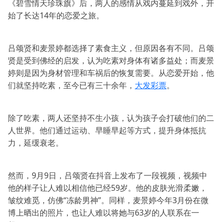
《碧雪情天珍珠旗》后，两人的感情从戏内蔓延到戏外，开
始了长达14年的恋爱之旅。
吕颂贤和麦景婷都选择了素食主义，但原因各有不同。吕颂
贤是受到佛经的启发，认为吃素对身体有诸多益处；而麦景
婷则是因为身材管理和车祸后的恢复需要。从恋爱开始，他
们就坚持吃素，至今已有三十余年，
大发彩票
。
除了吃素，两人还坚持不生小孩，认为孩子会打破他们的二
人世界。他们通过运动、早睡早起等方式，提升身体抵抗
力，延缓衰老。
然而，9月9日，吕颂贤在抖音上发布了一段视频，视频中
他的样子让人难以相信他已经59岁。他的皮肤光滑柔嫩，
皱纹难觅，仿佛“冻龄男神”。同样，麦景婷今年3月份在微
博上晒出的照片，也让人难以将她与63岁的人联系在一