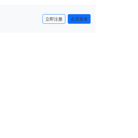
立即注册
会员登录