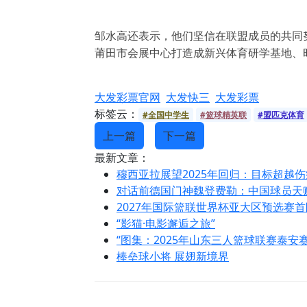
邹水高还表示，他们坚信在联盟成员的共同
莆田市会展中心打造成新兴体育研学基地、
大发彩票官网
大发快三
大发彩票
标签云：
#全国中学生
#篮球精英联
#盟匹克体育
上一篇
下一篇
最新文章：
穆西亚拉展望2025年回归：目标超越
对话前德国门神魏登费勒：中国球员天
2027年国际篮联世界杯亚大区预选赛
“影猫·电影邂逅之旅”
“图集：2025年山东三人篮球联赛泰安
棒垒球小将 展翅新境界