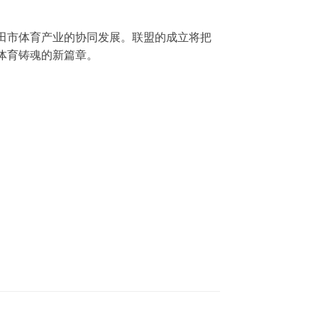
田市体育产业的协同发展。联盟的成立将把
体育铸魂的新篇章。