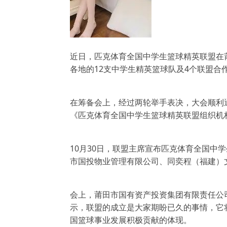
近日，匹克体育全国中学生篮球精英联盟在莆
各地的12支中学生精英篮球队及4个联盟合
在筹备会上，经过两轮举手表决，大会顺利
《匹克体育全国中学生篮球精英联盟组织机
10月30日，联盟主席宣布匹克体育全国中
市国投物业管理有限公司、同奕程（福建）
会上，莆田市国有资产投资集团有限责任公
示，联盟的成立是大家期盼已久的事情，它
国篮球事业发展积极贡献的体现。