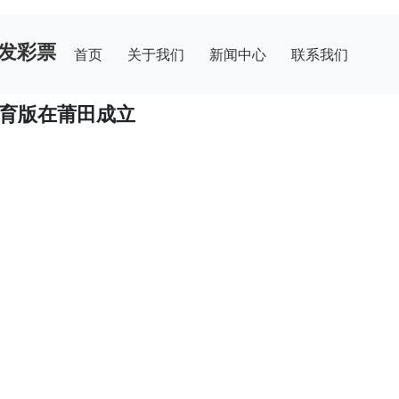
发彩票
首页
关于我们
新闻中心
联系我们
育版在莆田成立