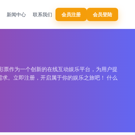
票
新闻中心
联系我们
会员注册
会员登陆
彩票作为一个创新的在线互动娱乐平台，为用户提
求。立即注册，开启属于你的娱乐之旅吧！ 什么