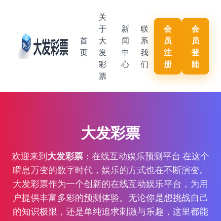
关
于
新
联
会
会
首
大
闻
系
员
员
页
发
中
我
注
登
彩
心
们
册
陆
票
大发彩票
欢迎来到
大发彩票
：在线互动娱乐预测平台 在这个
瞬息万变的数字时代，娱乐的方式也在不断演变。
大发彩票作为一个创新的在线互动娱乐平台，为用
户提供丰富多彩的预测体验。无论你是想挑战自己
的知识极限，还是单纯追求刺激与乐趣，这里都能