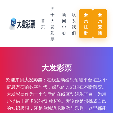
关
于
新
联
会
会
首
大
闻
系
员
员
页
发
中
我
注
登
彩
心
们
册
陆
票
大发彩票
欢迎来到
大发彩票
：在线互动娱乐预测平台 在这个
瞬息万变的数字时代，娱乐的方式也在不断演变。
大发彩票作为一个创新的在线互动娱乐平台，为用
户提供丰富多彩的预测体验。无论你是想挑战自己
的知识极限，还是单纯追求刺激与乐趣，这里都能