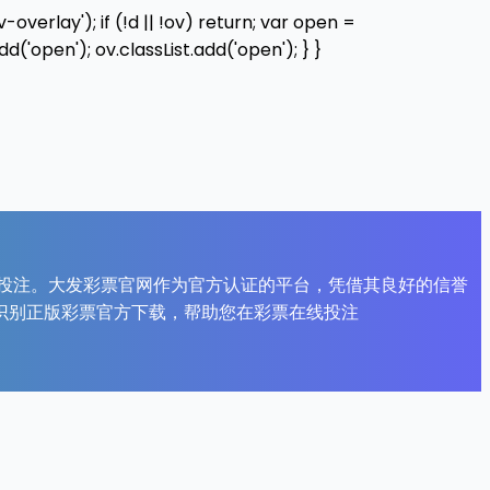
rlay'); if (!d || !ov) return; var open =
dd('open'); ov.classList.add('open'); } }
投注。大发彩票官网作为官方认证的平台，凭借其良好的信誉
识别正版彩票官方下载，帮助您在彩票在线投注