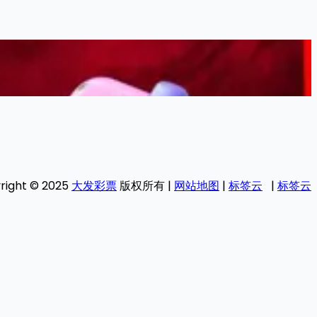
right © 2025
大发彩票
版权所有 |
网站地图
|
标签云
|
标签云