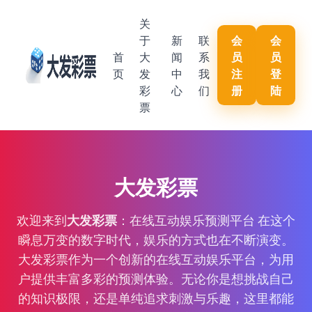
关
于
新
联
会
会
首
大
闻
系
员
员
页
发
中
我
注
登
彩
心
们
册
陆
票
大发彩票
欢迎来到
大发彩票
：在线互动娱乐预测平台 在这个
瞬息万变的数字时代，娱乐的方式也在不断演变。
大发彩票作为一个创新的在线互动娱乐平台，为用
户提供丰富多彩的预测体验。无论你是想挑战自己
的知识极限，还是单纯追求刺激与乐趣，这里都能