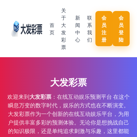
关
于
新
联
会
会
首
大
闻
系
员
员
页
发
中
我
注
登
彩
心
们
册
陆
票
大发彩票
欢迎来到
大发彩票
：在线互动娱乐预测平台 在这个
瞬息万变的数字时代，娱乐的方式也在不断演变。
大发彩票作为一个创新的在线互动娱乐平台，为用
户提供丰富多彩的预测体验。无论你是想挑战自己
的知识极限，还是单纯追求刺激与乐趣，这里都能