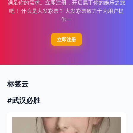
满足你的需求。立即注册，开启属于你的娱乐之旅
吧！ 什么是大发彩票？ 大发彩票致力于为用户提
供一
立即注册
标签云
#武汉必胜