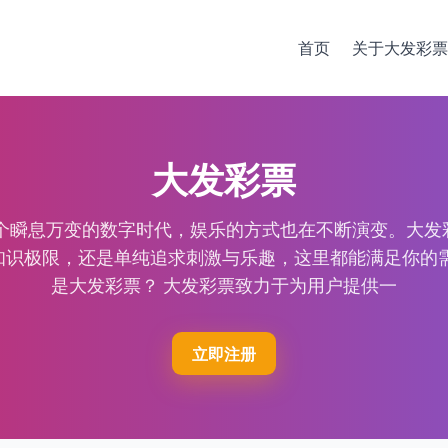
首页
关于大发彩
大发彩票
这个瞬息万变的数字时代，娱乐的方式也在不断演变。大发
知识极限，还是单纯追求刺激与乐趣，这里都能满足你的需
是大发彩票？ 大发彩票致力于为用户提供一
立即注册