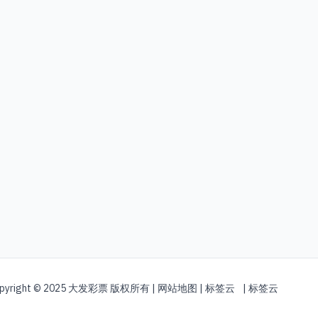
pyright © 2025
大发彩票
版权所有 |
网站地图
|
标签云
|
标签云