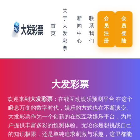
关
于
新
联
会
会
首
大
闻
系
员
员
页
发
中
我
注
登
彩
心
们
册
陆
票
大发彩票
欢迎来到
大发彩票
：在线互动娱乐预测平台 在这个
瞬息万变的数字时代，娱乐的方式也在不断演变。
大发彩票作为一个创新的在线互动娱乐平台，为用
户提供丰富多彩的预测体验。无论你是想挑战自己
的知识极限，还是单纯追求刺激与乐趣，这里都能