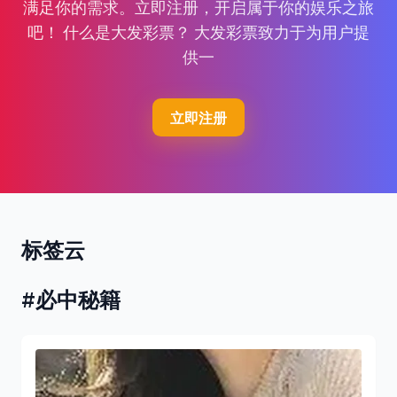
满足你的需求。立即注册，开启属于你的娱乐之旅
吧！ 什么是大发彩票？ 大发彩票致力于为用户提
供一
立即注册
标签云
#必中秘籍