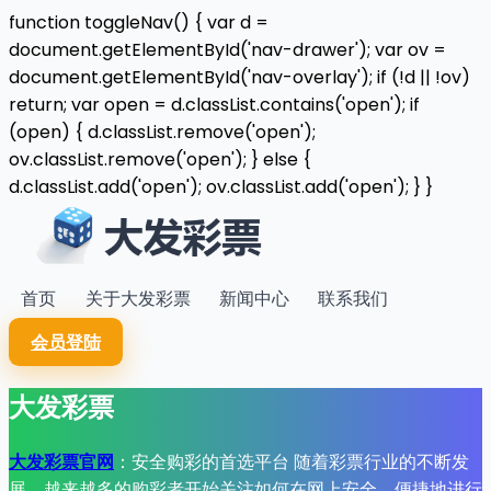
function toggleNav() { var d =
document.getElementById('nav-drawer'); var ov =
document.getElementById('nav-overlay'); if (!d || !ov)
return; var open = d.classList.contains('open'); if
(open) { d.classList.remove('open');
ov.classList.remove('open'); } else {
d.classList.add('open'); ov.classList.add('open'); } }
首页
关于大发彩票
新闻中心
联系我们
会员登陆
大发彩票
大发彩票官网
：安全购彩的首选平台 随着彩票行业的不断发
展，越来越多的购彩者开始关注如何在网上安全、便捷地进行