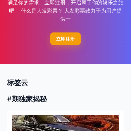
满足你的需求。立即注册，开启属于你的娱乐之旅
吧！ 什么是大发彩票？ 大发彩票致力于为用户提
供一
立即注册
标签云
#期独家揭秘