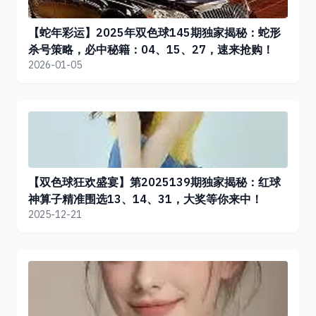
【蛇年彩运】2025年双色球145期独家揭秘：蛇形
杀号策略，必中秘籍：04、15、27，速来抢购！
2026-01-05
【双色球狂欢盛宴】第2025139期独家揭秘：红球
神算子精准围选13、14、31，大奖等你来中！
2025-12-21