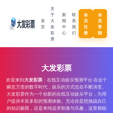
关
于
新
联
会
会
首
大
闻
系
员
员
页
发
中
我
注
登
彩
心
们
册
陆
票
大发彩票
欢迎来到
大发彩票
：在线互动娱乐预测平台 在这个
瞬息万变的数字时代，娱乐的方式也在不断演变。
大发彩票作为一个创新的在线互动娱乐平台，为用
户提供丰富多彩的预测体验。无论你是想挑战自己
的知识极限，还是单纯追求刺激与乐趣，这里都能