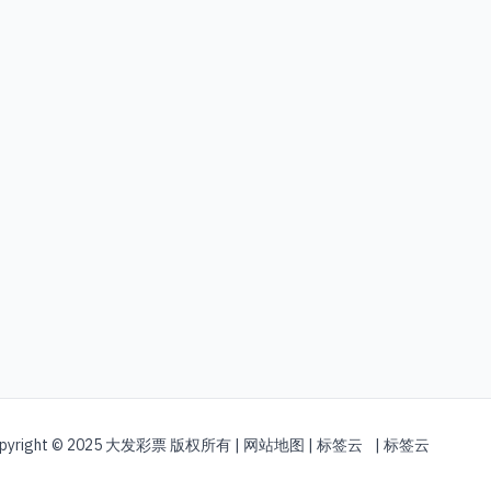
pyright © 2025
大发彩票
版权所有 |
网站地图
|
标签云
|
标签云