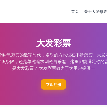
首页
关于大发彩
大发彩票
这个瞬息万变的数字时代，娱乐的方式也在不断演变。大发
知识极限，还是单纯追求刺激与乐趣，这里都能满足你的需
是大发彩票？ 大发彩票致力于为用户提供一
立即注册