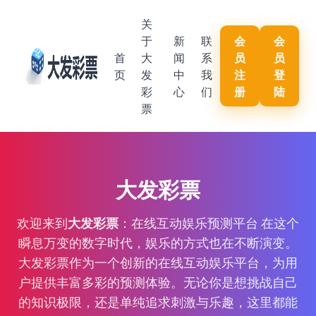
关
于
新
联
会
会
首
大
闻
系
员
员
页
发
中
我
注
登
彩
心
们
册
陆
票
大发彩票
欢迎来到
大发彩票
：在线互动娱乐预测平台 在这个
瞬息万变的数字时代，娱乐的方式也在不断演变。
大发彩票作为一个创新的在线互动娱乐平台，为用
户提供丰富多彩的预测体验。无论你是想挑战自己
的知识极限，还是单纯追求刺激与乐趣，这里都能