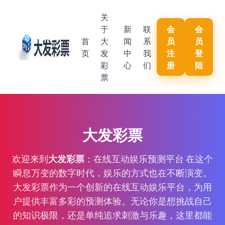
关
于
新
联
会
会
首
大
闻
系
员
员
页
发
中
我
注
登
彩
心
们
册
陆
票
大发彩票
欢迎来到
大发彩票
：在线互动娱乐预测平台 在这个
瞬息万变的数字时代，娱乐的方式也在不断演变。
大发彩票作为一个创新的在线互动娱乐平台，为用
户提供丰富多彩的预测体验。无论你是想挑战自己
的知识极限，还是单纯追求刺激与乐趣，这里都能