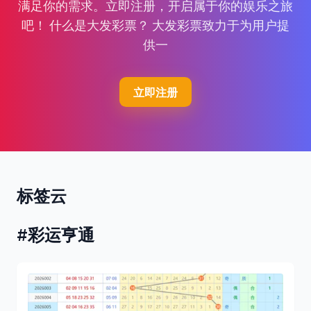
满足你的需求。立即注册，开启属于你的娱乐之旅
吧！ 什么是大发彩票？ 大发彩票致力于为用户提
供一
立即注册
标签云
#彩运亨通