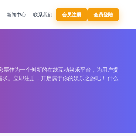
票
新闻中心
联系我们
会员注册
会员登陆
彩票作为一个创新的在线互动娱乐平台，为用户提
求。立即注册，开启属于你的娱乐之旅吧！ 什么