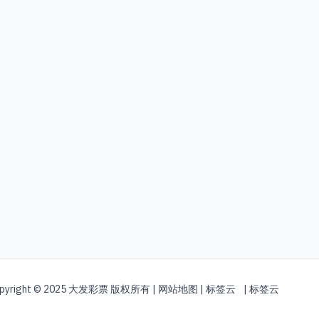
pyright © 2025
大发彩票
版权所有 |
网站地图
|
标签云
|
标签云