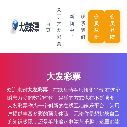
关
于
新
联
会
会
首
大
闻
系
员
员
页
发
中
我
注
登
彩
心
们
册
陆
票
大发彩票
欢迎来到
大发彩票
：在线互动娱乐预测平台 在这个
瞬息万变的数字时代，娱乐的方式也在不断演变。
大发彩票作为一个创新的在线互动娱乐平台，为用
户提供丰富多彩的预测体验。无论你是想挑战自己
的知识极限，还是单纯追求刺激与乐趣，这里都能