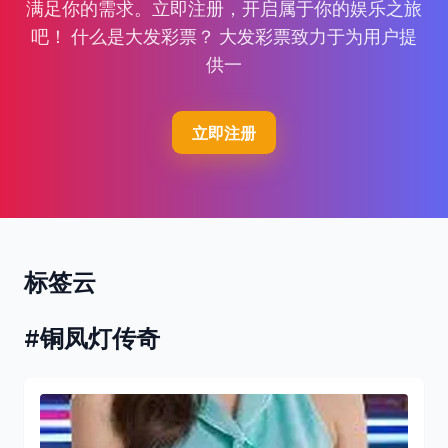
满足你的需求。立即注册，开启属于你的娱乐之旅
吧！ 什么是大发彩票？ 大发彩票致力于为用户提
供一
立即注册
标签云
#铜凤灯传奇