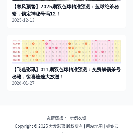
【寒风预警】2025期双色球精准预测：蓝球绝杀秘
籍，锁定神秘号码12！
2025-12-13
【飞燕彩讯】011期双色球精准预测：免费解锁杀号
秘籍，惊喜连连大放送！
2026-01-27
友情链接：
示例友链
Copyright © 2025
大发彩票
版权所有 |
网站地图
|
标签云