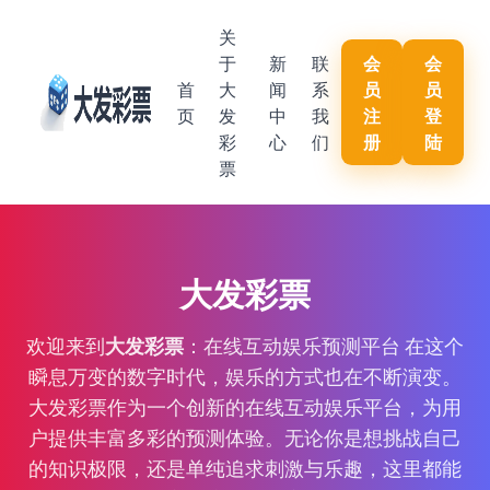
关
于
新
联
会
会
首
大
闻
系
员
员
页
发
中
我
注
登
彩
心
们
册
陆
票
大发彩票
欢迎来到
大发彩票
：在线互动娱乐预测平台 在这个
瞬息万变的数字时代，娱乐的方式也在不断演变。
大发彩票作为一个创新的在线互动娱乐平台，为用
户提供丰富多彩的预测体验。无论你是想挑战自己
的知识极限，还是单纯追求刺激与乐趣，这里都能