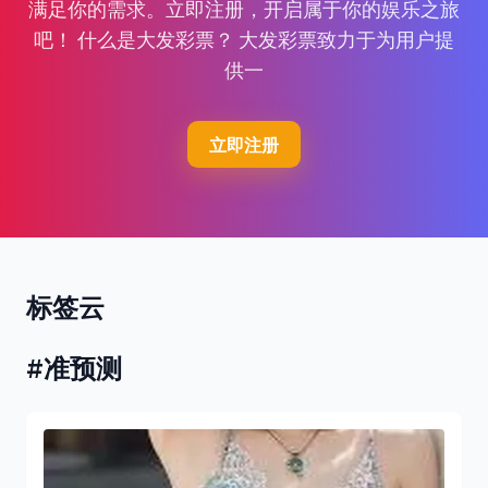
满足你的需求。立即注册，开启属于你的娱乐之旅
吧！ 什么是大发彩票？ 大发彩票致力于为用户提
供一
立即注册
标签云
#准预测