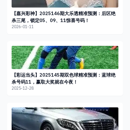
【嘉兴彩神】2025146期大乐透精准预测：后区绝
杀三尾，锁定05、09、11惊喜号码！
2026-01-11
【彩运当头】2025145期双色球精准预测：蓝球绝
杀号码11，赢取大奖就在今夜！
2025-12-28