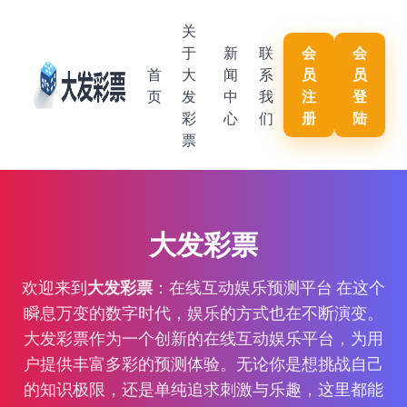
关
于
新
联
会
会
首
大
闻
系
员
员
页
发
中
我
注
登
彩
心
们
册
陆
票
大发彩票
欢迎来到
大发彩票
：在线互动娱乐预测平台 在这个
瞬息万变的数字时代，娱乐的方式也在不断演变。
大发彩票作为一个创新的在线互动娱乐平台，为用
户提供丰富多彩的预测体验。无论你是想挑战自己
的知识极限，还是单纯追求刺激与乐趣，这里都能