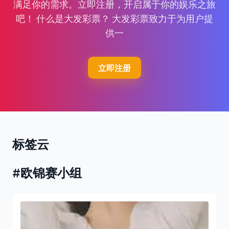
满足你的需求。立即注册，开启属于你的娱乐之旅
吧！ 什么是大发彩票？ 大发彩票致力于为用户提
供一
立即注册
标签云
#欧锦赛小组