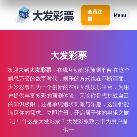
会员注
Menu
册
大发彩票
欢迎来到
大发彩票
：在线互动娱乐预测平台 在这个
瞬息万变的数字时代，娱乐的方式也在不断演变。
大发彩票作为一个创新的在线互动娱乐平台，为用
户提供丰富多彩的预测体验。无论你是想挑战自己
的知识极限，还是单纯追求刺激与乐趣，这里都能
满足你的需求。立即注册，开启属于你的娱乐之旅
吧！ 什么是大发彩票？ 大发彩票致力于为用户提
供一