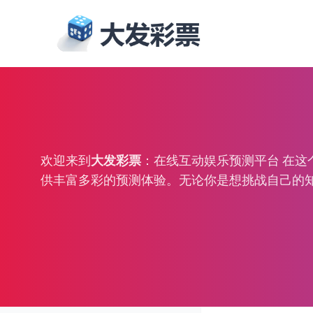
欢迎来到
大发彩票
：在线互动娱乐预测平台 在
供丰富多彩的预测体验。无论你是想挑战自己的