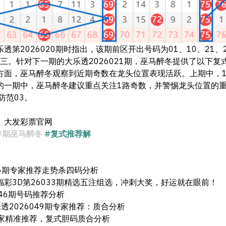
透第2026020期时指出，该期前区开出号码为01、10、21、
三
。针对下一期的大乐透2026021期，巫马醉冬提供了以下复
方面，巫马醉冬观察到近期奇数在龙头位置表现活跃。上期中，
的一期中，巫马醉冬建议重点关注1路奇数，并警惕龙头位置的
防范03。
大发彩票官网
#期巫马醉冬
#复式推荐解
046期专家推荐走势杀四码分析
彩3D第26033期精选五注组选，冲刺大奖，好运就在眼前！
46期号码推荐分析
大乐透2026049期专家推荐：质合分析
专家精准推荐，复式胆码质合分析