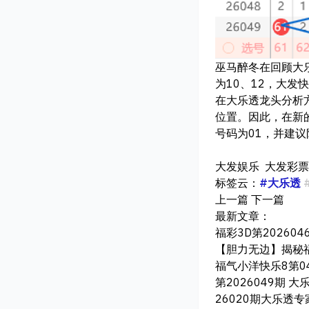
巫马醉冬在回顾大乐
为10、12，
大发快
在大乐透龙头分析
位置。因此，在新
号码为01，并建议
大发娱乐
大发彩票
标签云：
#大乐透
上一篇
下一篇
最新文章：
福彩3D第2026
【胆力无边】揭秘福
福气小洋快乐8第0
第2026049期 
26020期大乐透