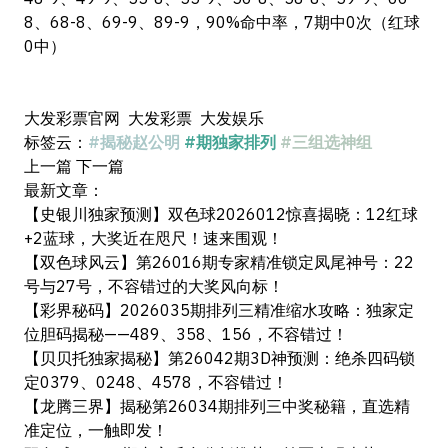
8、68-8、69-9、89-9，90%命中率，7期中0次（红球
0中）
大发彩票官网
大发彩票
大发娱乐
标签云：
#揭秘赵公明
#期独家排列
#三组选神组
上一篇
下一篇
最新文章：
【史银川独家预测】双色球2026012惊喜揭晓：12红球
+2蓝球，大奖近在咫尺！速来围观！
【双色球风云】第26016期专家精准锁定凤尾神号：22
号与27号，不容错过的大奖风向标！
【彩界秘码】2026035期排列三精准缩水攻略：独家定
位胆码揭秘——489、358、156，不容错过！
【贝贝托独家揭秘】第26042期3D神预测：绝杀四码锁
定0379、0248、4578，不容错过！
【龙腾三界】揭秘第26034期排列三中奖秘籍，直选精
准定位，一触即发！