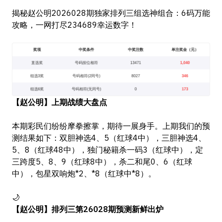
揭秘赵公明2026028期独家排列三组选神组合：6码万能
攻略，一网打尽234689幸运数字！
【赵公明】上期战绩大盘点
本期彩民们纷纷摩拳擦掌，期待一展身手。上期我们的预
测结果如下：双胆神选4、5（红球4中），三胆神选4、
5、8（红球48中），独门秘籍杀一码3（红球中），定
三跨度5、8、9（红球8中），杀二和尾0、6（红球
中），包星双响炮*2、*8（红球中*8）。
🌙
【赵公明】排列三第26028期预测新鲜出炉