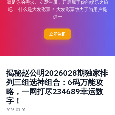
满足你的需求。立即注册，开启属于你的娱乐之旅
吧！ 什么是大发彩票？ 大发彩票致力于为用户提
供一
立即注册
揭秘赵公明2026028期独家排
列三组选神组合：6码万能攻
略，一网打尽234689幸运数
字！
2026-03-01