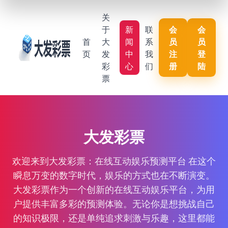
关
于
新
联
会
会
首
大
闻
系
员
员
页
发
中
我
注
登
彩
心
们
册
陆
票
大发彩票
欢迎来到大发彩票：在线互动娱乐预测平台 在这个
瞬息万变的数字时代，娱乐的方式也在不断演变。
大发彩票作为一个创新的在线互动娱乐平台，为用
户提供丰富多彩的预测体验。无论你是想挑战自己
的知识极限，还是单纯追求刺激与乐趣，这里都能