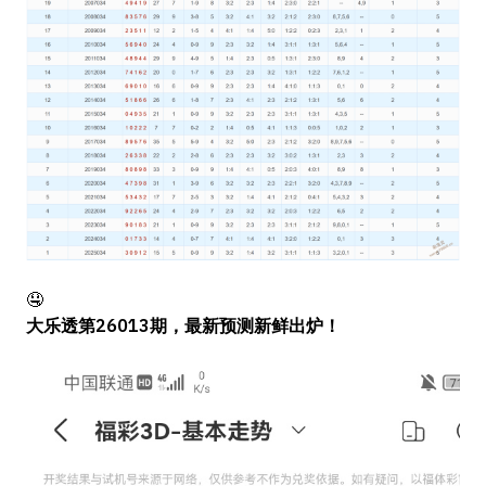
🤤
大乐透第26013期，最新预测新鲜出炉！