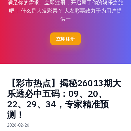
满足你的需求。立即注册，开启属于你的娱乐之旅
吧！ 什么是大发彩票？ 大发彩票致力于为用户提
供一
立即注册
【彩市热点】揭秘26013期大
乐透必中五码：09、20、
22、29、34，专家精准预
测！
2026-02-26