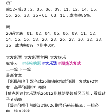
😴
前12+后30：2、05、06、09、11、12、14、15、
16、26、33、35 + 01、03、11，成功率86%。
🆙
20码大底：01、02、04、05、06、09、11、12、
14、15、16、18、20、23、26、27、30、32、33、
35，成功率0%，7期中0次。
大发彩票
大发彩票官网
大发娱乐
标签云：
#轻松购彩
#大乐透
#期热选复式
上一篇
下一篇
最新文章：
【彩民福音】双色球26期独家精准预测：复式8+2方
案，高手预测排行领跑！
[耐克阿迪]大乐透第26012期总结要领后区五胆，看我贴
子者稳赚
【爆击预警】福彩3D第026期号码秘籍揭晓：一胆必
中，惊喜连连！