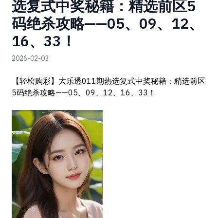
选复式中奖秘籍：精选前区5
码绝杀攻略——05、09、12、
16、33！
2026-02-03
【轻松购彩】大乐透011期热选复式中奖秘籍：精选前区
5码绝杀攻略——05、09、12、16、33！