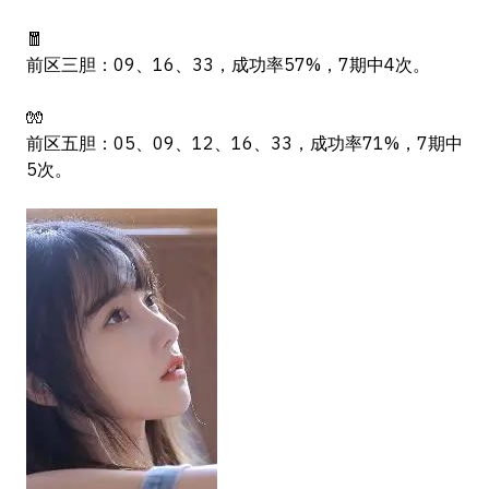
🧧
前区三胆：09、16、33，成功率57%，7期中4次。
🧤
前区五胆：05、09、12、16、33，成功率71%，7期中
5次。