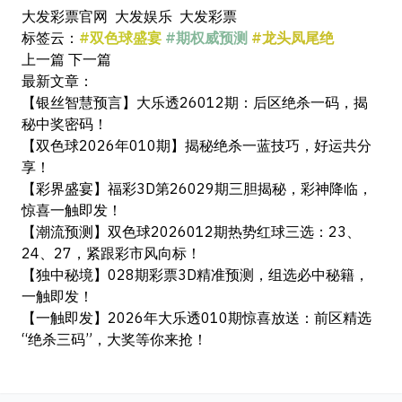
大发彩票官网
大发娱乐
大发彩票
标签云：
#双色球盛宴
#期权威预测
#龙头凤尾绝
上一篇
下一篇
最新文章：
【银丝智慧预言】大乐透26012期：后区绝杀一码，揭
秘中奖密码！
【双色球2026年010期】揭秘绝杀一蓝技巧，好运共分
享！
【彩界盛宴】福彩3D第26029期三胆揭秘，彩神降临，
惊喜一触即发！
【潮流预测】双色球2026012期热势红球三选：23、
24、27，紧跟彩市风向标！
【独中秘境】028期彩票3D精准预测，组选必中秘籍，
一触即发！
【一触即发】2026年大乐透010期惊喜放送：前区精选
“绝杀三码”，大奖等你来抢！