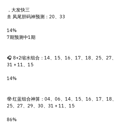
，
大发快三
🚢 凤尾胆码神预测：20、33
14%
7期预测中1期
🎧 8+2缩水组合：14、15、16、17、18、25、27、
31 + 11、15
14%
🤓 红蓝组合神算：04、06、14、15、16、17、18、
25、27、29、30、31 + 11、15
86%