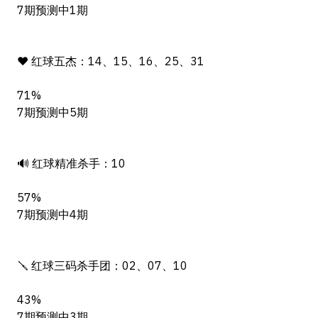
7期预测中1期
❤️ 红球五杰：14、15、16、25、31
71%
7期预测中5期
🔊 红球精准杀手：10
57%
7期预测中4期
🪛 红球三码杀手团：02、07、10
43%
7期预测中3期