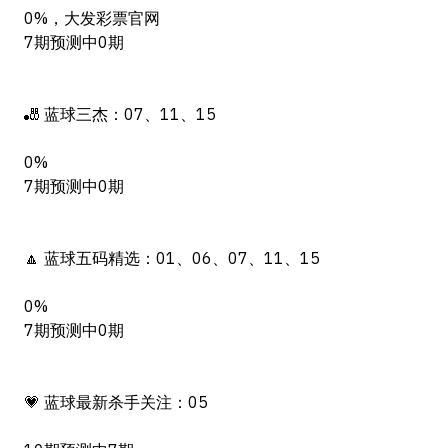
0%，
大发彩票官网
7期预测中0期
🎳 蓝球三杰：07、11、15
0%
7期预测中0期
🔼 蓝球五码精选：01、06、07、11、15
0%
7期预测中0期
💗 蓝球最新杀手关注：05