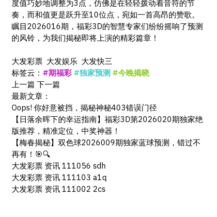
度值巧妙地调整为3点，仿佛是在轻轻拨动着音符的节
奏，而和值更是跃升至10位点，宛如一首高昂的赞歌。
瞩目2026016期，福彩3D的智慧专家们纷纷摇响了预测
的风铃，为我们揭秘即将上演的精彩篇章！
大发彩票
大发娱乐
大发快三
标签云：
#期福彩
#独家预测
#今晚揭晓
上一篇
下一篇
最新文章：
Oops! 你好意被挡，揭秘神秘403错误门径
【日落余晖下的幸运指南】福彩3D第2026020期独家绝
版推荐，精准定位，中奖神器！
【梅春揭秘】双色球2026009期独家蓝球预测，错过不
再有！🎯🔍
大发彩票 资讯 111056 sdh
大发彩票 资讯 111103 a1q
大发彩票 资讯 111002 2cs