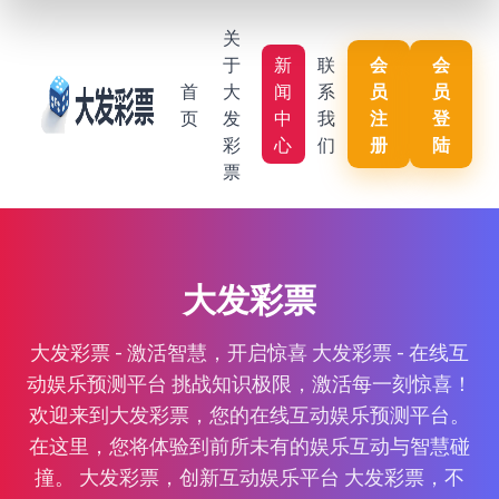
关
于
新
联
会
会
首
大
闻
系
员
员
页
发
中
我
注
登
彩
心
们
册
陆
票
大发彩票
大发彩票 - 激活智慧，开启惊喜 大发彩票 - 在线互
动娱乐预测平台 挑战知识极限，激活每一刻惊喜！
欢迎来到大发彩票，您的在线互动娱乐预测平台。
在这里，您将体验到前所未有的娱乐互动与智慧碰
撞。 大发彩票，创新互动娱乐平台 大发彩票，不