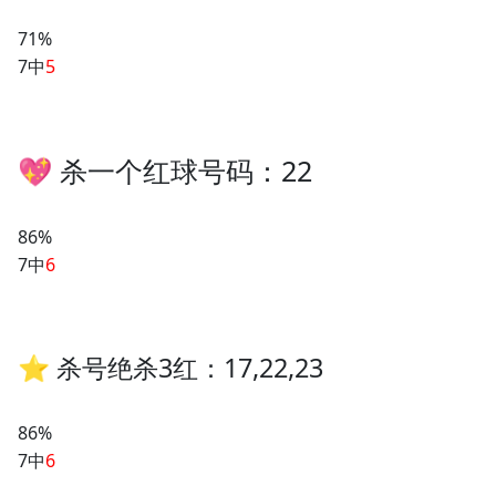
71%
7中
5
💖 杀一个红球号码：22
86%
7中
6
⭐ 杀号绝杀3红：17,22,23
86%
7中
6