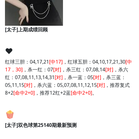
[太子]上期成绩回顾
❤️
红球三胆：04,17,21
[中17]
，红球五胆：04,10,17,21,30
[中
17，30]
，杀一红：07
[对]
，杀三红：07,08,14
[对]
，杀六
红：07,08,11,13,14,31
[对]
，杀一蓝：05
[对]
，杀三蓝：
05,11,15
[对]
，杀六蓝：05,07,08,11,12,15
[对]
，推荐复式
8+2
[命中2+0]
，推荐12红+2蓝
[命中2+0]
。
🍿
[太子]双色球第25140期最新预测