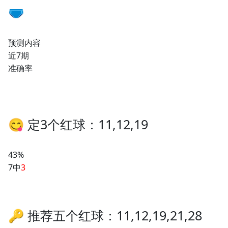
🩲
预测内容
近7期
准确率
😋 定3个红球：11,12,19
43%
7中
3
🔑 推荐五个红球：11,12,19,21,28