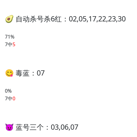
🥑 自动杀号杀6红：02,05,17,22,23,30
71%
7中
5
😋 毒蓝：07
0%
7中
0
😈 蓝号三个：03,06,07