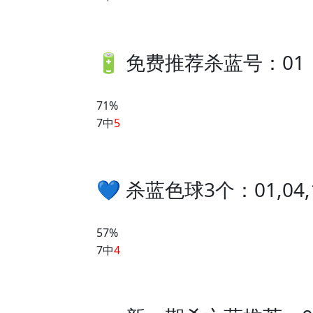
🔋 免费推荐杀蓝号：01
71%
7中
5
💙 杀蓝色球3个：01,04,
57%
7中
4