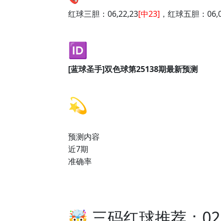
红球三胆：06,22,23
[中23]
，红球五胆：06,07,
🆔
[蓝球圣手]双色球第25138期最新预测
💫
预测内容
近7期
准确率
🤯 三码红球推荐：02,2