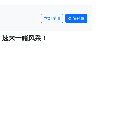
立即注册
会员登录
4，速来一睹风采！