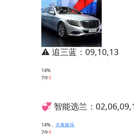
⚠️ 追三蓝：09,10,13
14%
7中
1
💞 智能选兰：02,06,09,1
14%，
大发娱乐
7中
1