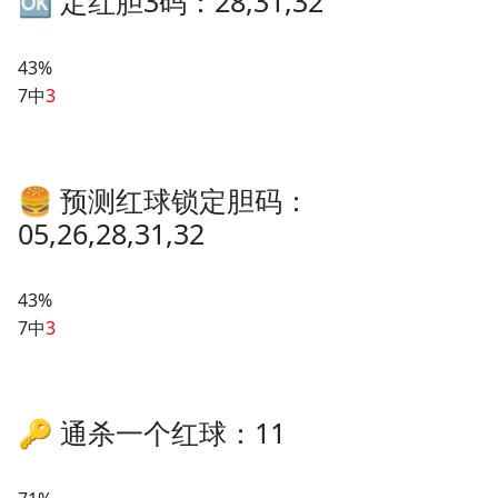
🆗 定红胆3码：28,31,32
43%
7中
3
🍔 预测红球锁定胆码：
05,26,28,31,32
43%
7中
3
🔑 通杀一个红球：11