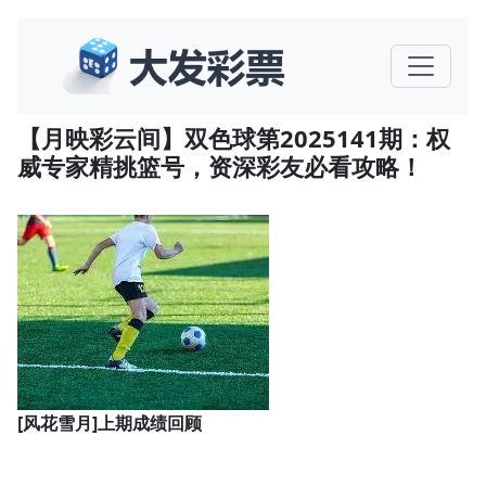
【月映彩云间】双色球第2025141期：权
威专家精挑篮号，资深彩友必看攻略！
[风花雪月]上期成绩回顾