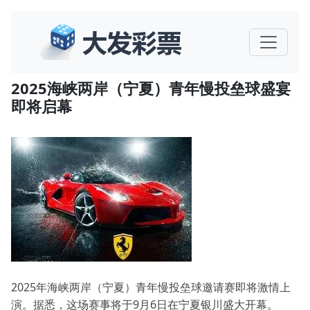
2025海峡两岸（宁夏）青年慢投垒球盛宴
即将启幕
2025年海峡两岸（宁夏）青年慢投垒球邀请赛即将激情上
演。据悉，这场赛事将于9月6日在宁夏银川盛大开幕。