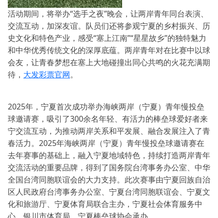
活动期间，将举办“选手之夜”晚会，让两岸青年同台表演、
交流互动，加深友谊。队员们还将参观宁夏的乡村振兴、历
史文化和特色产业，感受“塞上江南”“星星故乡”的独特魅力
和中华优秀传统文化的深厚底蕴。两岸青年对在比赛中以球
会友，让青春梦想在塞上大地碰撞出同心共鸣的火花充满期
待，
大发彩票官网
。
2025年，宁夏首次成功举办海峡两岸（宁夏）青年慢投垒
球邀请赛，吸引了300余名年轻、有活力的棒垒球爱好者来
宁交流互动，为推动两岸关系和平发展、融合发展注入了青
春活力。2025年海峡两岸（宁夏）青年慢投垒球邀请赛在
去年赛事的基础上，融入宁夏地域特色，持续打造两岸青年
交流活动的重要品牌，得到了国务院台湾事务办公室、中华
全国台湾同胞联谊会的大力支持。此次赛事由宁夏回族自治
区人民政府台湾事务办公室、宁夏台湾同胞联谊会、宁夏文
化和旅游厅、宁夏体育局联合主办，宁夏社会体育服务中
心、银川市体育局、宁夏棒垒球协会承办。