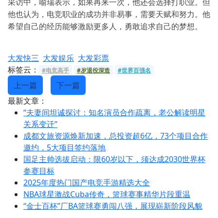
采访中，喻瑞表示，如果再来一次，他还会选择打职业。但
他也认为，电竞职业的成功并非易事，需要天赋和努力。他
希望自己的经历能够激励更多人，勇敢追求自己的梦想。
大发快三
大发娱乐
大发彩票
标签云：
#电竞高手
#岁退役深造
#世界百强名
上一篇
下一篇
最新文章：
“夫妻间坦诚探讨：知名演员合作疏离，老公解读明星
关系变迁”
成都文旅资源焕新加速，总投资超6亿，73个项目合作
邀约，5大项目签约落地
国足主帅选拔启动：限60岁以下，须达成2030世界杯
参赛目标
2025年度热门国产电竞手游精选大全
NBA球星激战Cuba传奇，篮球赛事精华片段重温
“金士百杯”厂BA篮球赛勇闯八强，展现崭新阶段风貌