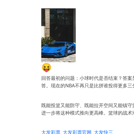
😝
回答最初的问题：小球时代是否结束？答案
答。现在的NBA不再只是比拼谁投得更多
既能投篮又能防守、既能拉开空间又能镇守
进一步将这种模式推向更高峰。篮球的战术
大发彩票
大发彩票官网
大发快三