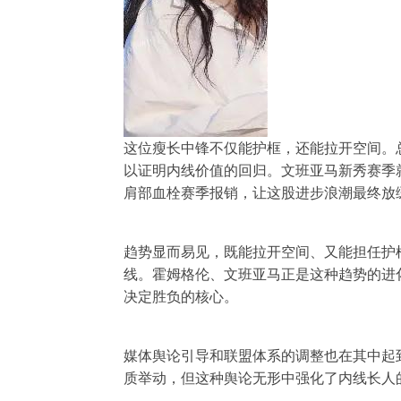
这位瘦长中锋不仅能护框，还能拉开空间。总决
以证明内线价值的回归。文班亚马新秀赛季就
肩部血栓赛季报销，让这股进步浪潮最终放
趋势显而易见，既能拉开空间、又能担任护
线。霍姆格伦、文班亚马正是这种趋势的进
决定胜负的核心。
媒体舆论引导和联盟体系的调整也在其中起
质举动，但这种舆论无形中强化了内线长人