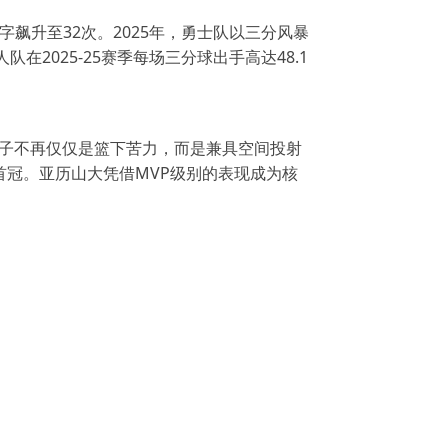
数字飙升至32次。2025年，勇士队以三分风暴
2025-25赛季每场三分球出手高达48.1
个子不再仅仅是篮下苦力，而是兼具空间投射
史首冠。亚历山大凭借MVP级别的表现成为核