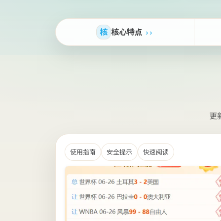
核
核心特点
››
更
使用指南
安全提示
快速阅读