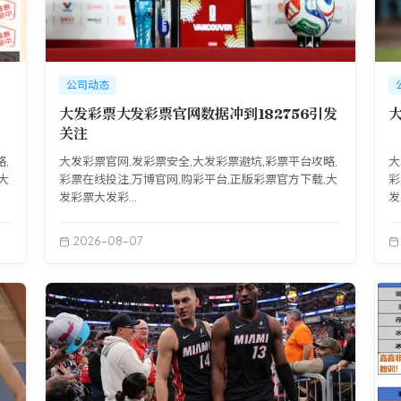
公司动态
大发彩票大发彩票官网数据冲到182756引发
大
关注
,
大发彩票官网,发彩票安全,大发彩票避坑,彩票平台攻略,
大
大
彩票在线投注,万博官网,购彩平台,正版彩票官方下载,大
彩
发彩票大发彩...
发彩
2026-08-07