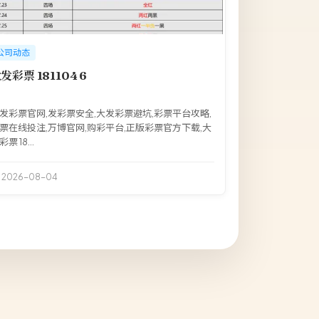
公司动态
发彩票 181104 6
发彩票官网,发彩票安全,大发彩票避坑,彩票平台攻略,
票在线投注,万博官网,购彩平台,正版彩票官方下载,大
票 18...
2026-08-04