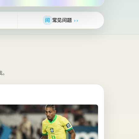
问
常见问题
››
找。