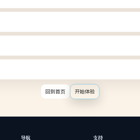
回到首页
开始体验
导航
支持