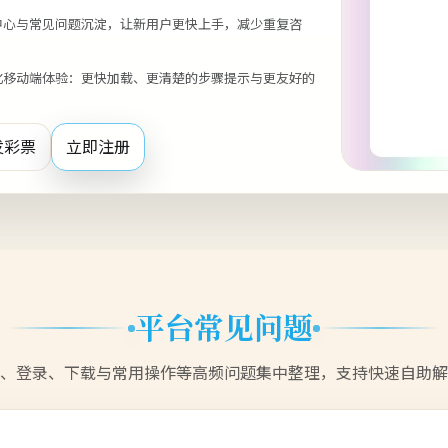
中心与常见问题沉淀，让新用户更快上手，减少重复咨
化移动端体验：更快加载、更清楚的步骤提示与更友好的
发彩票
立即注册
平台常见问题
、登录、下载与常用操作等高频问题集中整理，支持快速自助解