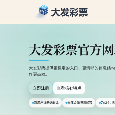
大发彩票官方网
大发彩票提供更稳定的入口、更清晰的信息结构
作更高效。
立即注册
查看核心特点
新用户注册送彩金
全球合法牌照经营
7×24小