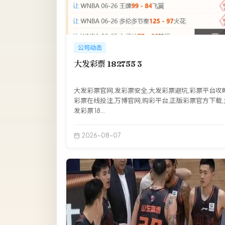
公司动态
大发彩票 182755 3
大发彩票官网,发彩票安全,大发彩票避坑,彩票平台攻略
彩票在线投注,万博官网,购彩平台,正版彩票官方下载,
发彩票 18...
2026-08-07