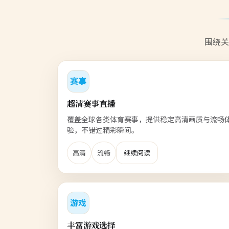
围绕关
赛事
超清赛事直播
覆盖全球各类体育赛事，提供稳定高清画质与流畅
验，不错过精彩瞬间。
高清
流畅
继续阅读
游戏
丰富游戏选择